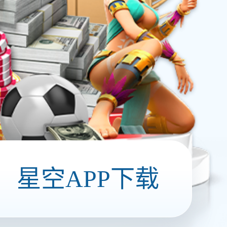
构，层数为六层，建筑面积67720.87平方米。