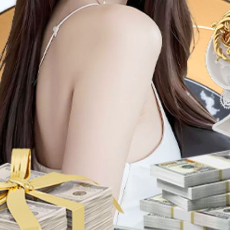
城乡建设部关于核准2017年度第十三批建设工程企业资质资格名