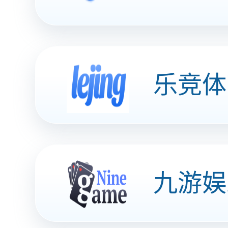
公司文化
企业理念
报纸
杂志
企业宣传片
道德讲堂
爱心公益